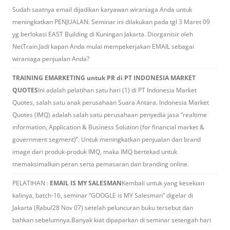
Sudah saatnya email dijadikan karyawan wiraniaga Anda untuk
meningkatkan PENJUALAN. Seminar ini dilakukan pada tgl 3 Maret 09
yg berlokasi EAST Building di Kuningan Jakarta. Diorganisir oleh
NetTrain.Jadi kapan Anda mulai mempekerjakan EMAIL sebagai
wiraniaga penjualan Anda?
TRAINING EMARKETING untuk PR di PT INDONESIA MARKET
QUOTES
Ini adalah pelatihan satu hari (1) di PT Indonesia Market
Quotes, salah satu anak perusahaan Suara Antara. Indonesia Market
Quotes (IMQ) adalah salah satu perusahaan penyedia jasa “realtime
information, Application & Business Solution (for financial market &
government segment)”. Untuk meningkatkan penjualan dan brand
image dari produk-produk IMQ, maka IMQ bertekad untuk
memaksimalkan peran serta pemasaran dan branding online.
PELATIHAN :
EMAIL IS MY SALESMAN
Kembali untuk yang kesekian
kalinya, batch-16, seminar “GOOGLE is MY Salesman” digelar di
Jakarta (Rabu/28 Nov 07) setelah peluncuran buku tersebut dan
bahkan sebelumnya.Banyak kiat dipaparkan di seminar setengah hari