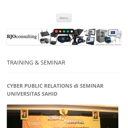
Skip
to
WIRELESS WORLD, gadget barang
content
produk nirkabel wireless video
Menu
HDMI, CCTV . . .
TRAINING & SEMINAR
CYBER PUBLIC RELATIONS di SEMINAR
UNIVERSITAS SAHID