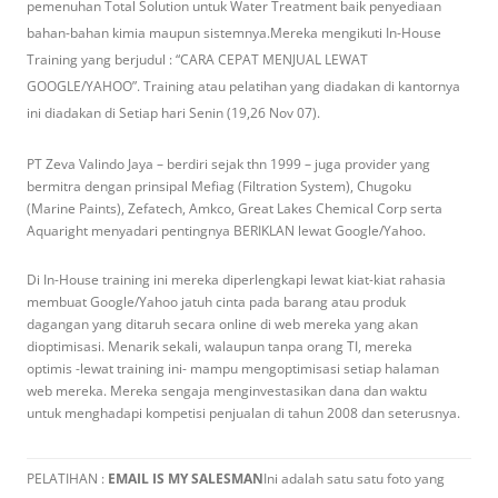
pemenuhan Total Solution untuk Water Treatment baik penyediaan
bahan-bahan kimia maupun sistemnya.Mereka mengikuti In-House
Training yang berjudul : “CARA CEPAT MENJUAL LEWAT
GOOGLE/YAHOO”. Training atau pelatihan yang diadakan di kantornya
ini diadakan di Setiap hari Senin (19,26 Nov 07).
PT Zeva Valindo Jaya – berdiri sejak thn 1999 – juga provider yang
bermitra dengan prinsipal Mefiag (Filtration System), Chugoku
(Marine Paints), Zefatech, Amkco, Great Lakes Chemical Corp serta
Aquaright menyadari pentingnya BERIKLAN lewat Google/Yahoo.
Di In-House training ini mereka diperlengkapi lewat kiat-kiat rahasia
membuat Google/Yahoo jatuh cinta pada barang atau produk
dagangan yang ditaruh secara online di web mereka yang akan
dioptimisasi. Menarik sekali, walaupun tanpa orang TI, mereka
optimis -lewat training ini- mampu mengoptimisasi setiap halaman
web mereka. Mereka sengaja menginvestasikan dana dan waktu
untuk menghadapi kompetisi penjualan di tahun 2008 dan seterusnya.
PELATIHAN :
EMAIL IS MY SALESMAN
Ini adalah satu satu foto yang