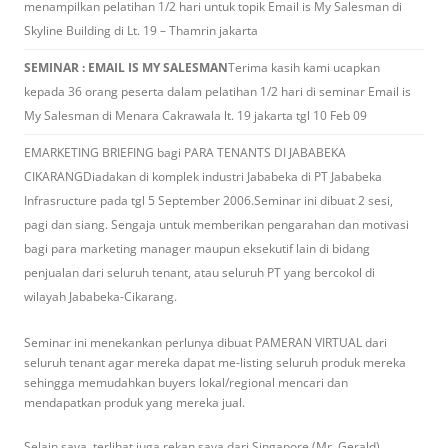
menampilkan pelatihan 1/2 hari untuk topik Email is My Salesman di
Skyline Building di Lt. 19 – Thamrin jakarta
SEMINAR : EMAIL IS MY SALESMAN
Terima kasih kami ucapkan
kepada 36 orang peserta dalam pelatihan 1/2 hari di seminar Email is
My Salesman di Menara Cakrawala lt. 19 jakarta tgl 10 Feb 09
EMARKETING BRIEFING bagi PARA TENANTS DI JABABEKA
CIKARANGDiadakan di komplek industri Jababeka di PT Jababeka
Infrasructure pada tgl 5 September 2006.Seminar ini dibuat 2 sesi,
pagi dan siang. Sengaja untuk memberikan pengarahan dan motivasi
bagi para marketing manager maupun eksekutif lain di bidang
penjualan dari seluruh tenant, atau seluruh PT yang bercokol di
wilayah Jababeka-Cikarang.
Seminar ini menekankan perlunya dibuat PAMERAN VIRTUAL dari
seluruh tenant agar mereka dapat me-listing seluruh produk mereka
sehingga memudahkan buyers lokal/regional mencari dan
mendapatkan produk yang mereka jual.
Selain saya, terlihat juga rekan saya dari Singapore (Mr. Gerald)