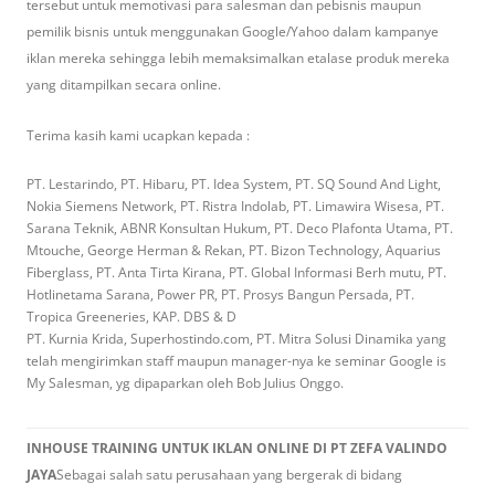
tersebut untuk memotivasi para salesman dan pebisnis maupun
pemilik bisnis untuk menggunakan Google/Yahoo dalam kampanye
iklan mereka sehingga lebih memaksimalkan etalase produk mereka
yang ditampilkan secara online.
Terima kasih kami ucapkan kepada :
PT. Lestarindo, PT. Hibaru, PT. Idea System, PT. SQ Sound And Light,
Nokia Siemens Network, PT. Ristra Indolab, PT. Limawira Wisesa, PT.
Sarana Teknik, ABNR Konsultan Hukum, PT. Deco Plafonta Utama, PT.
Mtouche, George Herman & Rekan, PT. Bizon Technology, Aquarius
Fiberglass, PT. Anta Tirta Kirana, PT. Global Informasi Berh mutu, PT.
Hotlinetama Sarana, Power PR, PT. Prosys Bangun Persada, PT.
Tropica Greeneries, KAP. DBS & D
PT. Kurnia Krida, Superhostindo.com, PT. Mitra Solusi Dinamika yang
telah mengirimkan staff maupun manager-nya ke seminar Google is
My Salesman, yg dipaparkan oleh Bob Julius Onggo.
INHOUSE TRAINING UNTUK IKLAN ONLINE DI PT ZEFA VALINDO
JAYA
Sebagai salah satu perusahaan yang bergerak di bidang