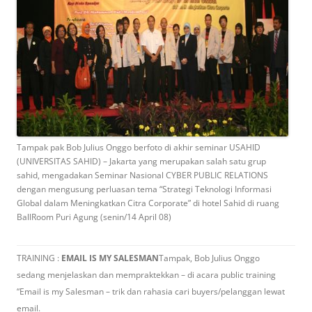
Tampak pak Bob Julius Onggo berfoto di akhir seminar USAHID
(UNIVERSITAS SAHID) – Jakarta yang merupakan salah satu grup
sahid, mengadakan Seminar Nasional CYBER PUBLIC RELATIONS
dengan mengusung perluasan tema “Strategi Teknologi Informasi
Global dalam Meningkatkan Citra Corporate” di hotel Sahid di ruang
BallRoom Puri Agung (senin/14 April 08)
TRAINING :
EMAIL IS MY SALESMAN
Tampak, Bob Julius Onggo
sedang menjelaskan dan mempraktekkan – di acara public training
“Email is my Salesman – trik dan rahasia cari buyers/pelanggan lewat
email.