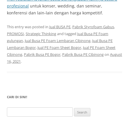
profesional
untuk konser, wedding, dan seminar,
konferensi dan lain-lain dengan harga kompetitif.
This entry was posted in
Jual BUSA PE
,
Pabrik Styrofoam Gabus
,
PROMOSI
,
Strategic Thinking
and tagged
Jual Busa PE Foam
gulungan
,
Jual Busa PE Foam Lembaran Cibinong
,
Jual Busa PE
Lembaran Bogor
,
Jual PE Foam Sheet Bogor
,
Jual PE Foam Sheet
Cibinong
,
Pabrik Busa PE Bogor
,
Pabrik Busa PE Cibinong
on
August
16, 2021
.
CARI DI SINI!
Search
for: