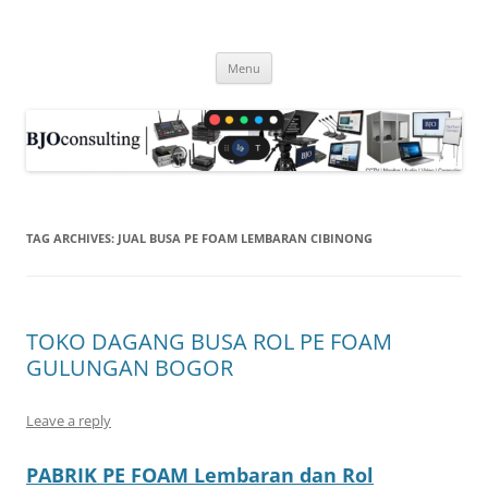
Skip
to
WIRELESS WORLD, gadget barang
content
produk nirkabel wireless video
Menu
HDMI, CCTV . . .
TAG ARCHIVES:
JUAL BUSA PE FOAM LEMBARAN CIBINONG
TOKO DAGANG BUSA ROL PE FOAM
GULUNGAN BOGOR
Leave a reply
PABRIK PE FOAM Lembaran dan Rol