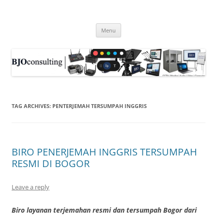
Skip
to
WIRELESS WORLD, gadget barang
content
produk nirkabel wireless video
Menu
HDMI, CCTV . . .
TAG ARCHIVES:
PENTERJEMAH TERSUMPAH INGGRIS
BIRO PENERJEMAH INGGRIS TERSUMPAH
RESMI DI BOGOR
Leave a reply
Biro layanan terjemahan resmi dan tersumpah Bogor dari