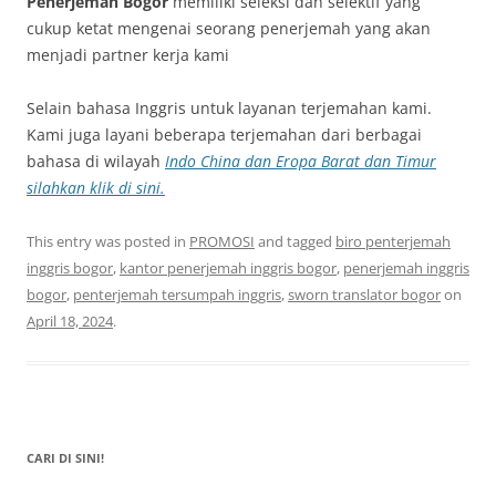
Penerjemah Bogor
memiliki seleksi dan selektif yang
cukup ketat mengenai seorang penerjemah yang akan
menjadi partner kerja kami
Selain bahasa Inggris untuk layanan terjemahan kami.
Kami juga layani beberapa terjemahan dari berbagai
bahasa di wilayah
Indo China dan Eropa Barat dan Timur
silahkan klik di sini.
This entry was posted in
PROMOSI
and tagged
biro penterjemah
inggris bogor
,
kantor penerjemah inggris bogor
,
penerjemah inggris
bogor
,
penterjemah tersumpah inggris
,
sworn translator bogor
on
April 18, 2024
.
CARI DI SINI!