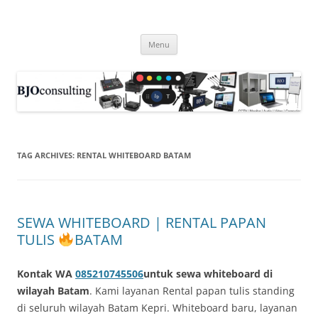
Skip
to
WIRELESS WORLD, gadget barang
content
produk nirkabel wireless video
Menu
HDMI, CCTV . . .
TAG ARCHIVES:
RENTAL WHITEBOARD BATAM
SEWA WHITEBOARD | RENTAL PAPAN
TULIS
BATAM
Kontak WA
085210745506
untuk sewa whiteboard di
wilayah Batam
. Kami layanan Rental papan tulis standing
di seluruh wilayah Batam Kepri. Whiteboard baru, layanan