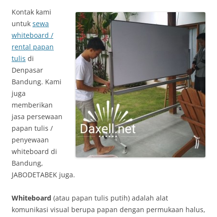
Kontak kami
untuk
sewa
whiteboard /
rental papan
tulis
di
Denpasar
Bandung. Kami
juga
memberikan
jasa persewaan
papan tulis /
penyewaan
whiteboard di
Bandung,
JABODETABEK juga.
Whiteboard
(atau papan tulis putih) adalah alat
komunikasi visual berupa papan dengan permukaan halus,