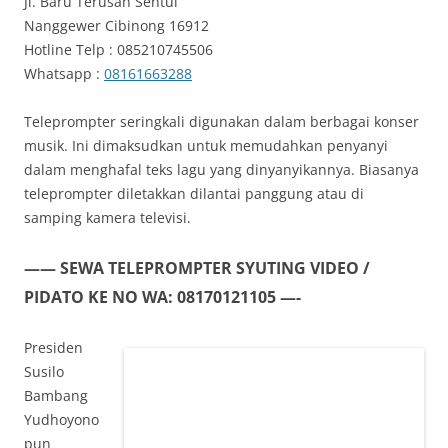
Jl. Baru Terusan Sentul
Nanggewer Cibinong 16912
Hotline Telp : 085210745506
Whatsapp :
08161663288
Teleprompter seringkali digunakan dalam berbagai konser
musik. Ini dimaksudkan untuk memudahkan penyanyi
dalam menghafal teks lagu yang dinyanyikannya. Biasanya
teleprompter diletakkan dilantai panggung atau di
samping kamera televisi.
—— SEWA TELEPROMPTER SYUTING VIDEO /
PIDATO KE NO WA: 08170121105 —-
Presiden
Susilo
Bambang
Yudhoyono
pun