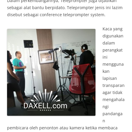
Dalam perkembangannya, Teleprompter juga dijadikan
sebagai alat bantu berpidato. Teleprompter jenis ini lazim
disebut sebagai conference teleprompter system.
Kaca yang
digunakan
dalam
perangkat
ini
mengguna
kan
lapisan
transparan
agar tidak
mengahala
ngi
pandanga
n
pembicara oleh penonton atau kamera ketika membaca