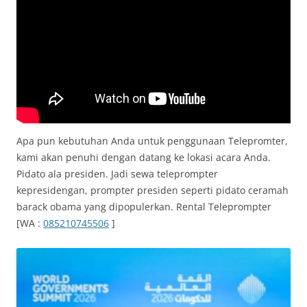
Apa pun kebutuhan Anda untuk penggunaan Telepromter,
kami akan penuhi dengan datang ke lokasi acara Anda.
Pidato ala presiden. Jadi sewa teleprompter
kepresidengan, prompter presiden seperti pidato ceramah
barack obama yang dipopulerkan. Rental Teleprompter
[WA :
085210745506
]