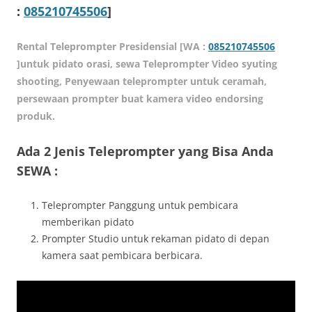
:
085210745506
]
Rental Teleprompter Presidensial [WA :
085210745506
]untuk pidato orasi, sewa Teleprompter Video syuting
shooting, Penyewaan teleprompter untuk ceramah,
persewaan prompter buat kamera video endorsing
produk.
Ada 2 Jenis Teleprompter yang Bisa Anda
SEWA :
Teleprompter Panggung untuk pembicara
memberikan pidato
Prompter Studio untuk rekaman pidato di depan
kamera saat pembicara berbicara.