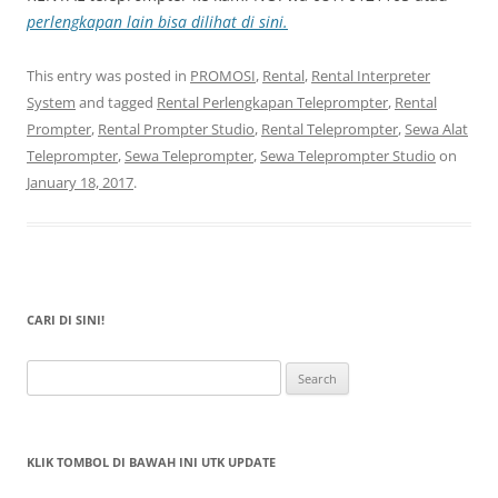
perlengkapan lain bisa dilihat di sini.
This entry was posted in
PROMOSI
,
Rental
,
Rental Interpreter
System
and tagged
Rental Perlengkapan Teleprompter
,
Rental
Prompter
,
Rental Prompter Studio
,
Rental Teleprompter
,
Sewa Alat
Teleprompter
,
Sewa Teleprompter
,
Sewa Teleprompter Studio
on
January 18, 2017
.
CARI DI SINI!
Search
for:
KLIK TOMBOL DI BAWAH INI UTK UPDATE