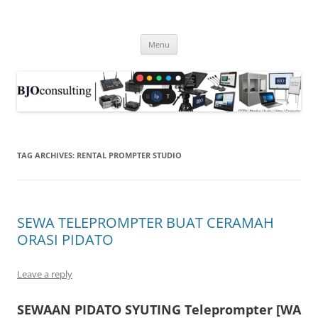
Skip
to
WIRELESS WORLD, gadget barang
content
produk nirkabel wireless video
Menu
HDMI, CCTV . . .
TAG ARCHIVES:
RENTAL PROMPTER STUDIO
SEWA TELEPROMPTER BUAT CERAMAH
ORASI PIDATO
Leave a reply
SEWAAN PIDATO SYUTING Teleprompter [WA