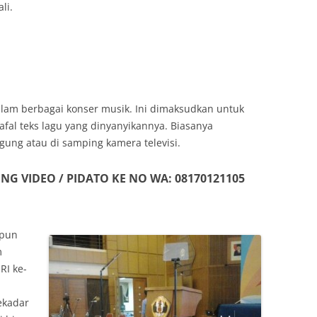
li.
alam berbagai konser musik. Ini dimaksudkan untuk
l teks lagu yang dinyanyikannya. Biasanya
gung atau di samping kamera televisi.
G VIDEO / PIDATO KE NO WA: 08170121105
 pun
m
RI ke-
ekadar