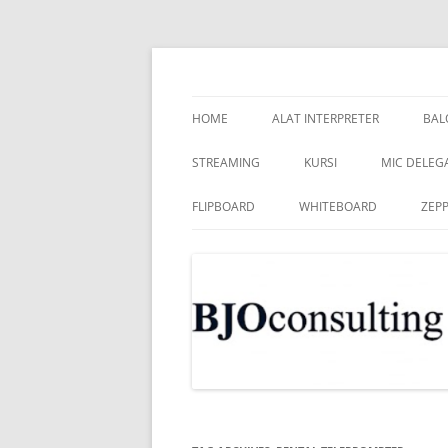
Skip
to
content
WIRELESS WORLD, gad
HOME
ALAT INTERPRETER
BAL
STREAMING
KURSI
MIC DELEG
FLIPBOARD
WHITEBOARD
ZEPP