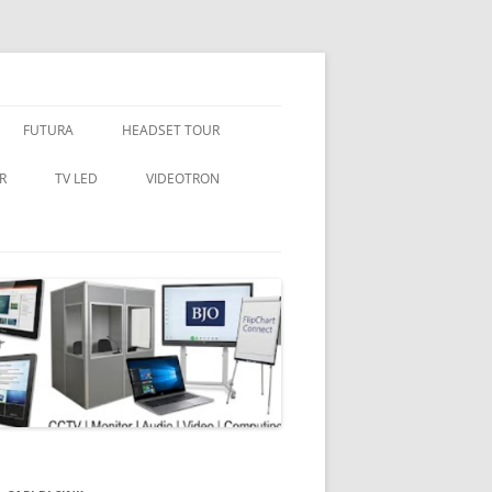
ss video HDMI, CCTV . . .
FUTURA
HEADSET TOUR
R
TV LED
VIDEOTRON