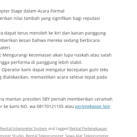
pter Stage dalam Acara Formal
ikan nilai tambah yang signifikan bagi reputasi
a dapat terus menoleh ke kiri dan kanan panggung
mberikan kesan bahwa mereka sedang berbicara
ateri.
:
Mengurangi kecemasan akan lupa naskah atau salah
ngga performa di panggung lebih stabil.
:
Operator kami dapat mengatur kecepatan gulir teks
 dialokasikan, memastikan acara selesai tepat pada
ana mantan presiden SBY pernah memberikan ceramah
er ke kami NO. wa 08170121105 atau
perlengkapan lain
Rental Interpreter System
and tagged
Rental Perlengkapan
ompter Studio
,
Rental Teleprompter
,
Sewa Alat Teleprompter
,